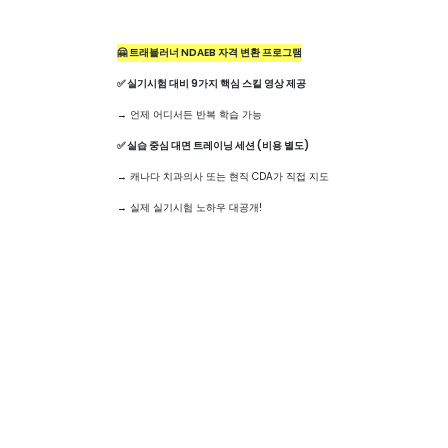
+1 (604) 880 0086
Explain the benefit
Don't write about 
🤗 트래블러너 NDAEB 자격 변환 프로그램
✅ 실기시험 대비 9가지 핵심 스킬 영상 제공
→ 언제 어디서든 반복 학습 가능
✅ 실습 중심 대면 트레이닝 세션 (비용 별도)
→ 캐나다 치과의사 또는 현직 CDA가 직접 지도
Travel Learner l Chief Executive Officer: : Sunghoon Jin ㅣ 110
Canada V6C1H2 l 1 (604) 880 0086
→ 실제 실기시험 노하우 대공개!
✅
시험 절차 및 준비 가이드 안내
→ 응시 절차부터 준비물까지 꼼꼼히 알려드림
👉 덕분에, 여러분은 필기시험에 도전하기 전 충분히 실전 감각을 익히고 
정리해 드릴게요!
💡
2025년까지는 바로 필기시험 응시 가능
2026년부터는 실기시험 합격 → 필기시험 응시
이미 필기시험을 본 적 있는 분들은 예외 적용
트래블러너에서는 영상 + 대면 실습 + 전문가 트레이닝으로 철저히