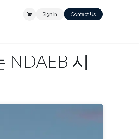
Sign in
Contact Us
 NDAEB 시