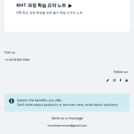
RMT 과정 학습 요약 노트
CDI 학교 과정 학생을 위한 필수 학업 도우미 노트
Call us
+1 (604) 880 0086
Follow us
Explain the benefits you offer.
Don't write about products or services here, write about solutions.
Send us a message
travellearner.van@gmail.com