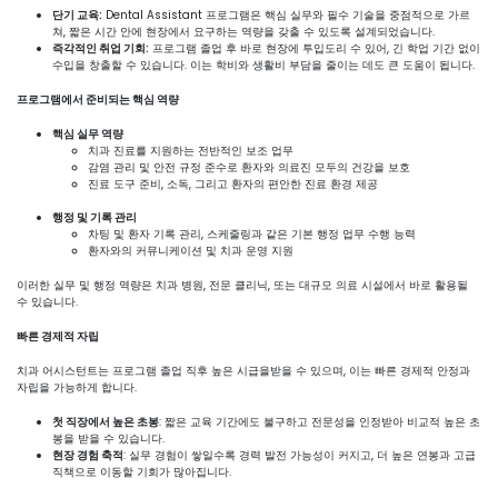
단기 교육:
Dental Assistant 프로그램은 핵심 실무와 필수 기술을 중점적으로 가르
쳐, 짧은 시간 안에 현장에서 요구하는 역량을 갖출 수 있도록 설계되었습니다.
즉각적인 취업 기회:
프로그램 졸업 후 바로 현장에 투입도리 수 있어, 긴 학업 기간 없이
수입을 창출할 수 있습니다. 이는 학비와 생활비 부담을 줄이는 데도 큰 도움이 됩니다.
프로그램에서 준비되는 핵심 역량
핵심 실무 역량
치과 진료를 지원하는 전반적인 보조 업무
감염 관리 및 안전 규정 준수로 환자와 의료진 모두의 건강을 보호
진료 도구 준비, 소독, 그리고 환자의 편안한 진료 환경 제공
행정 및 기록 관리
차팅 및 환자 기록 관리, 스케줄링과 같은 기본 행정 업무 수행 능력
환자와의 커뮤니케이션 및 치과 운영 지원
이러한 실무 및 행정 역량은 치과 병원, 전문 클리닉, 또는 대규모 의료 시설에서 바로 활용될
수 있습니다.
빠른 경제적 자립
치과 어시스턴트는 프로그램 졸업 직후 높은 시급을받을 수 있으며, 이는 빠른 경제적 안정과
자립을 가능하게 합니다.
첫 직장에서 높은 초봉
: 짧은 교육 기간에도 불구하고 전문성을 인정받아 비교적 높은 초
봉을 받을 수 있습니다.
현장 경험 축적
: 실무 경험이 쌓일수록 경력 발전 가능성이 커지고, 더 높은 연봉과 고급
직책으로 이동할 기회가 많아집니다.