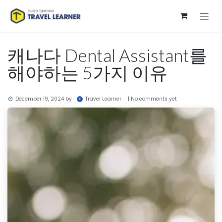
Skip to Content
캐나다 Dental Assistant를
해야하는 5가지 이유
Travel Learner
December 19, 2024
by
| No comments yet