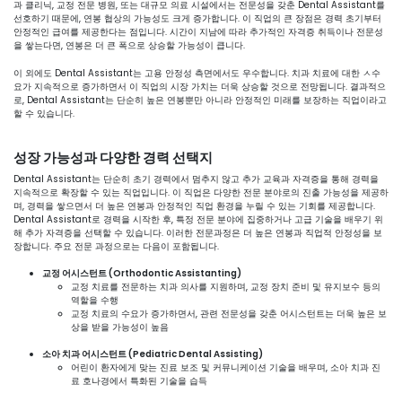
과 클리닉, 교정 전문 병원, 또는 대규모 의료 시설에서는 전문성을 갖춘 Dental Assistant를
선호하기 때문에, 연봉 협상의 가능성도 크게 증가합니다. 이 직업의 큰 장점은 경력 초기부터
안정적인 급여를 제공한다는 점입니다. 시간이 지남에 따라 추가적인 자격증 취득이나 전문성
을 쌓는다면, 연봉은 더 큰 폭으로 상승할 가능성이 큽니다.
이 외에도 Dental Assistant는 고용 안정성 측면에서도 우수합니다. 치과 치료에 대한 ㅅ수
요가 지속적으로 증가하면서 이 직업의 시장 가치는 더욱 상승할 것으로 전망됩니다. 결과적으
로, Dental Assistant는 단순히 높은 연봉뿐만 아니라 안정적인 미래를 보장하는 직업이라고
할 수 있습니다.
성장 가능성과 다양한 경력 선택지
Dental Assistant는 단순히 초기 경력에서 멈추지 않고 추가 교육과 자격증을 통해 경력을
지속적으로 확장할 수 있는 직업입니다. 이 직업은 다양한 전문 분야로의 진출 가능성을 제공하
며, 경력을 쌓으면서 더 높은 연봉과 안정적인 직업 환경을 누릴 수 있는 기회를 제공합니다.
Dental Assistant로 경력을 시작한 후, 특정 전문 분야에 집중하거나 고급 기술을 배우기 위
해 추가 자격증을 선택할 수 있습니다. 이러한 전문과정은 더 높은 연봉과 직업적 안정성을 보
장합니다. 주요 전문 과정으로는 다음이 포함됩니다.
교정 어시스턴트 (Orthodontic Assistanting)
교정 치료를 전문하는 치과 의사를 지원하며, 교정 장치 준비 및 유지보수 등의
역할을 수행
교정 치료의 수요가 증가하면서, 관련 전문성을 갖춘 어시스턴트는 더욱 높은 보
상을 받을 가능성이 높음
소아 치과 어시스턴트 (Pediatric Dental Assisting)
어린이 환자에게 맞는 진료 보조 및 커뮤니케이션 기술을 배우며, 소아 치과 진
료 호나경에서 특화된 기술을 습득